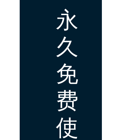
永
久
免
费
使