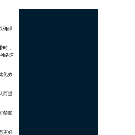
以确保
带时，
试网络速
优化效
从而提
封禁账
您更好